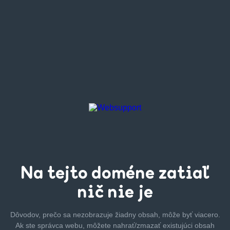
Na tejto
doméne zatiaľ
nič nie je
Dôvodov, prečo sa nezobrazuje žiadny obsah, môže byť
viacero.
Ak ste správca webu, môžete nahrať/zmazať
existujúci obsah